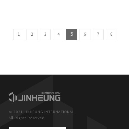
5
1
2
3
4
6
7
8
© 2021 JINHEUNG INTERNATIONAL
All Rights Reserved.