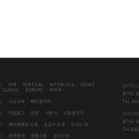
전체
VERTICAL
INTERLOCK
GENES
[OFFICE
CLASSIC
EUROPE
부자재
경기도 성
시공사례
패턴갤러리
Tel. 16
카달로그
도면
시방서
시험성적서
[SHOW
경기도 이
제이엠패널 소개
공급사 소개
오시는 길
Tel. 03
견적문의
샘플신청
공지사항