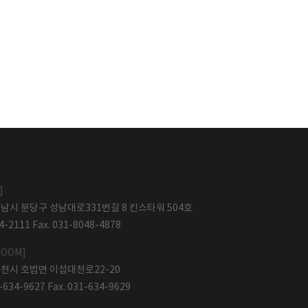
]
남시 분당구 성남대로331번길 8 킨스타워 504호
44-2111 Fax. 031-8048-4878
ROOM]
천시 호법면 이섭대천로22-20
1-634-9627 Fax. 031-634-9629