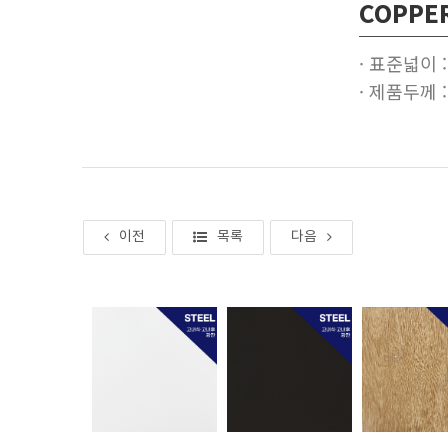
COPPE
· 표준넓이 :
· 제품두께 : 
밤색·녹청 산화
이전
목록
다음